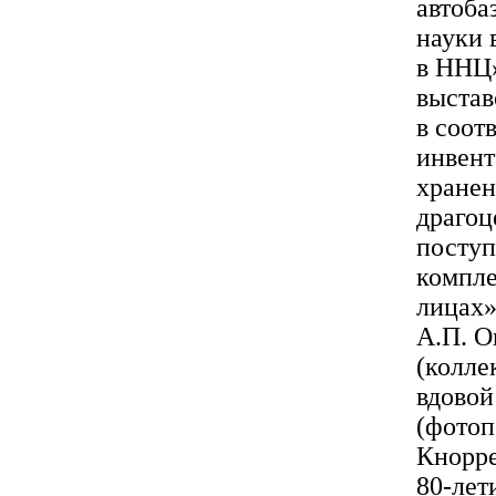
автоба
науки 
в ННЦ»
выстав
в соот
инвент
хранен
драгоц
поступ
компле
лицах»
А.П. О
(колле
вдовой
(фотоп
Кнорре
80-лет