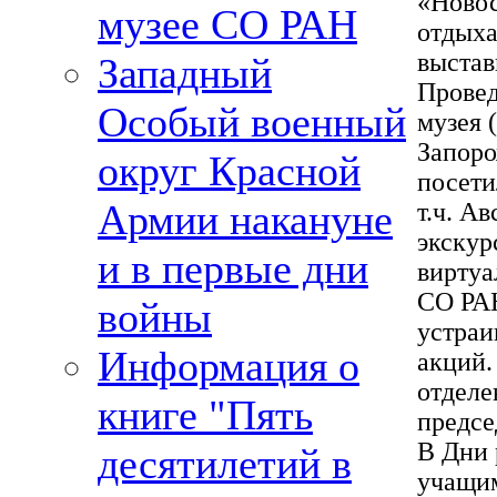
«Новос
музее СО РАН
отдыха
выстав
Западный
Провед
Особый военный
музея 
Запоро
округ Красной
посети
Армии накануне
т.ч. А
экскур
и в первые дни
виртуа
СО РАН
войны
устраи
Информация о
акций.
отделе
книге "Пять
предсе
В Дни 
десятилетий в
учащим