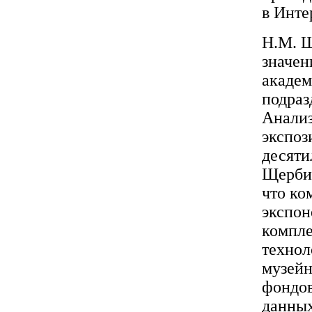
в Инте
Н.М. Щ
значен
академ
подраз
Анализ
экспоз
десяти
Щербин
что ко
экспон
компле
технол
музейн
фондов
данных