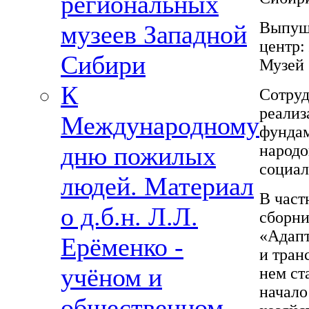
региональных
Выпущ
музеев Западной
центр:
Сибири
Музей 
К
Сотруд
реализ
Международному
фундам
дню пожилых
народо
социал
людей. Материал
В част
о д.б.н. Л.Л.
сборни
«Адапт
Ерёменко -
и тран
учёном и
нем ст
начало
общественном