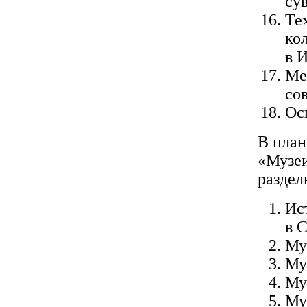
су
Те
ко
в 
Ме
со
Ос
В план
«Музеи
раздел
Ис
в 
Му
Му
Му
Му