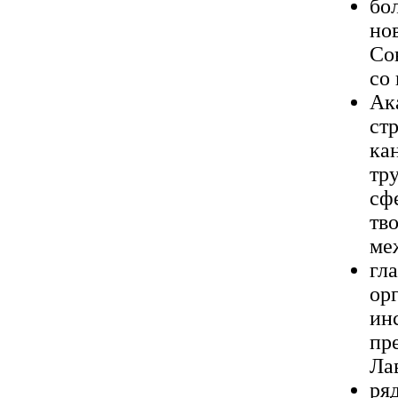
бо
но
Сов
со
Ак
ст
ка
тр
сф
тв
ме
гл
ор
ин
пр
Ла
ря