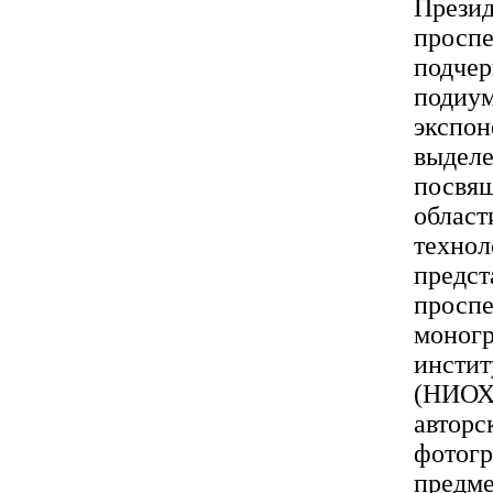
Презид
проспе
подчер
подиум
экспон
выделе
посвящ
област
технол
предст
проспе
моногр
инстит
(НИОХ,
авторс
фотогр
предме