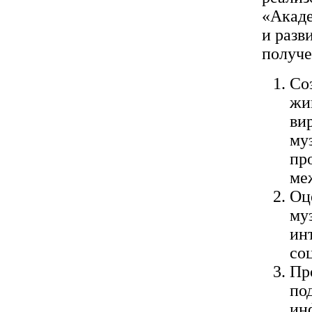
«Акаде
и разв
получе
Со
жи
ви
му
пр
ме
Оц
му
ин
со
Пр
по
ин