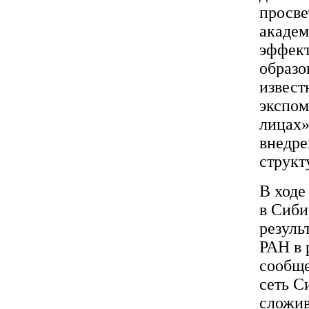
просве
академ
эффект
образо
извест
экспом
лицах»
внедре
структ
В ходе
в Сиби
резуль
РАН в 
сообще
сеть С
сложи