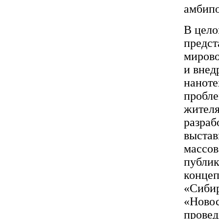
амбипо
В цело
предс
мирово
и внед
наноте
пробле
жителя
разраб
выстав
массов
публик
концеп
«Сибир
«Новос
провед