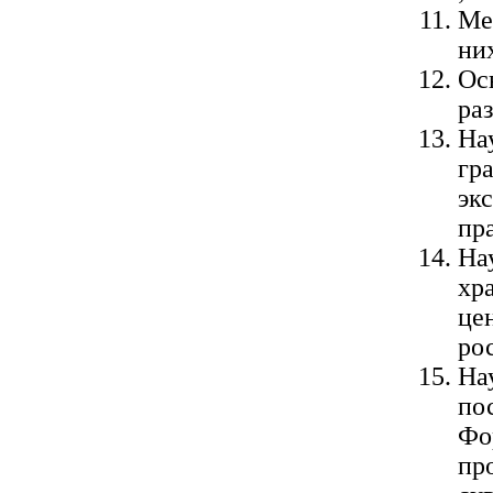
Ме
ни
Ос
ра
На
гр
эк
пр
На
хр
цен
ро
На
по
Фо
пр