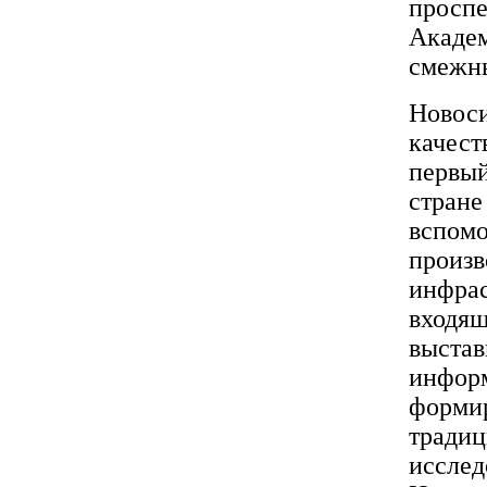
проспе
Академ
смежны
Новоси
качест
первый
стране
вспомо
произв
инфрас
входящ
выстав
информ
формир
традиц
исслед