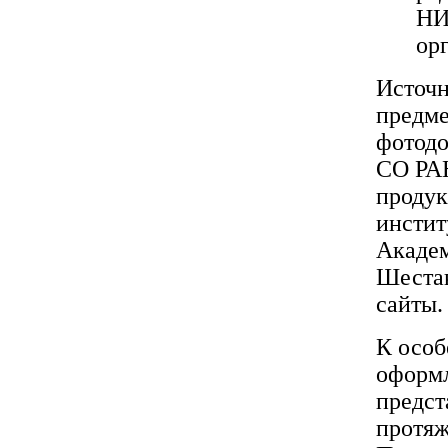
НИ
ор
Источн
предме
фотодо
СО РАН
продук
инстит
Академ
Шестак
сайты.
К особ
оформл
предст
протяж