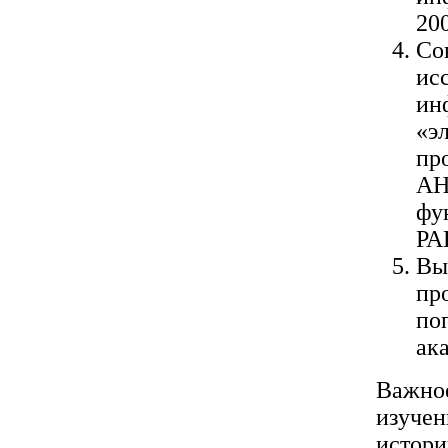
200
Со
ис
ин
«э
пр
АН
фу
РА
Вы
пр
по
ак
Важное
изучен
истори