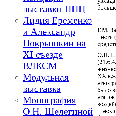
уклада
выставки ННЦ
больш
Лидия Ерёменко
.
и Александр
Г.М. З
инстит
Покрышкин на
средст
XI съезде
О.Н. Ш
(21.6.
ВЛКСМ
жизнео
Модульная
XX в.»
этногр
выставка
было в
этапов
Монография
воздей
О.Н. Шелегиной
и экол