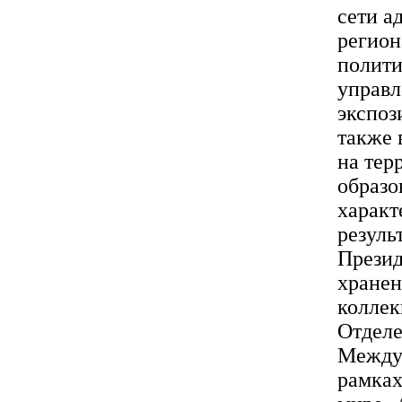
сети а
регион
полити
управл
экспоз
также 
на тер
образо
характ
резуль
Презид
хранен
коллек
Отделе
Междун
рамках