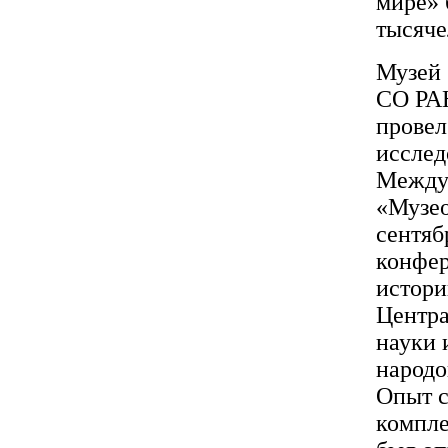
мире» 
тысяче
Музей 
СО РАН
провел
исслед
Между
«Музео
сентяб
конфер
истори
Центра
науки 
народо
Опыт с
компле