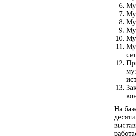
Му
Му
Му
Му
Му
Му
сет
Пр
му
ис
За
ко
На баз
десяти
выстав
работа