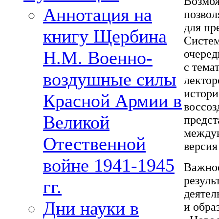
Возмо
Аннотация на
позвол
для пр
книгу Щербина
Систем
Н.М. Военно-
очеред
с тема
воздушные силы
лектор
истори
Красной Армии в
воссоз
Великой
предст
междун
Отественной
версия
войне 1941-1945
Важное
резуль
гг.
деятел
Дни науки в
и обра