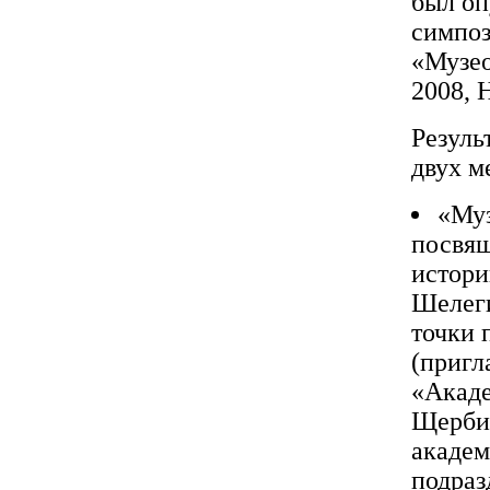
был оп
симпо
«Музео
2008, 
Резуль
двух м
«Муз
посвящ
истори
Шелеги
точки 
(пригл
«Акаде
Щербин
академ
подраз