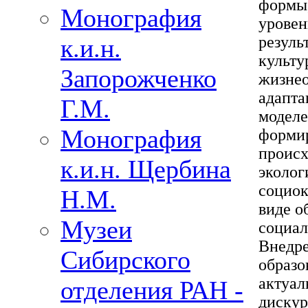
формы,
Монография
уровен
резуль
к.и.н.
культу
Запорожченко
жизнео
адапта
Г.М.
моделе
Монография
формир
происх
к.и.н. Щербина
эколог
социок
Н.М.
виде о
Музеи
социал
Внедре
Сибирского
образо
актуал
отделения РАН -
дискур