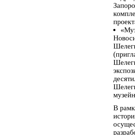
Запоро
компле
проект
«Муз
Новоси
Шелеги
(пригл
Шелеги
экспоз
десяти
Шелеги
музейн
В рамк
истори
осущес
разраб