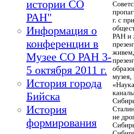
истории СО
Советс
пропаг
РАН"
г. с п
Информация о
общест
РАН и 
конференции в
презен
живем,
Музее СО РАН 3-
презен
5 октября 2011 г.
образо
музея,
История города
«Наука
каналы
Бийска
Сибири
История
Сталин
не дро
формирования
Сибирь
Сибири»