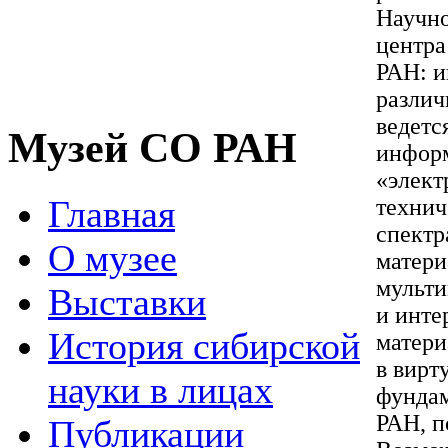
Научно
центра
РАН: и
различ
ведетс
Музей СО РАН
информ
«элект
Главная
технич
спектр
О музее
матери
мульт
Выставки
и инте
История сибирской
матери
в вирт
науки в лицах
фундам
РАН, п
Публикации