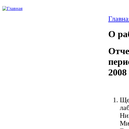
Главна
О ра
Отче
пери
2008 
Ще
ла
Ник
Мих