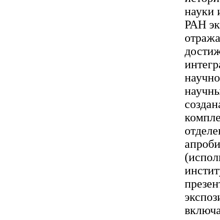
науки 
РАН эк
отраж
достиж
интегр
научно
научны
создан
компле
отделе
апроби
(испол
инстит
презен
экспоз
включа