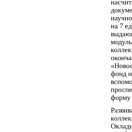
насчит
докуме
научно
на 7 е
выдающ
модуль
коллек
оконча
«Новос
фонд н
вспомо
проспе
форму 
Развив
коллек
Окладн