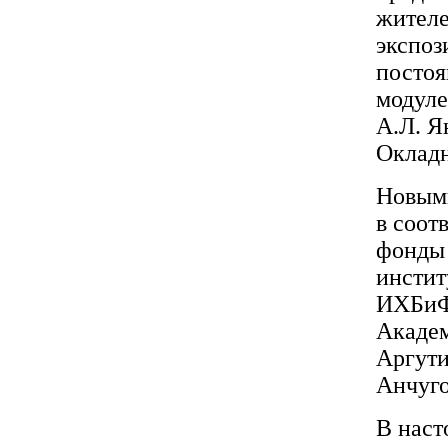
жителе
экспоз
постоя
модуле
А.Л. Я
Окладн
Новым
в соот
фонды 
инстит
ИХБиФМ
Академ
Аргути
Анчуго
В наст