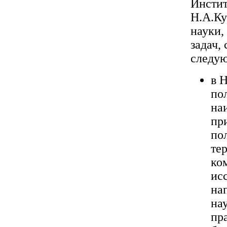
Инстит
Н.А.Ку
науки,
задач,
следу
в 
по
на
пр
по
те
ко
ис
на
на
пр