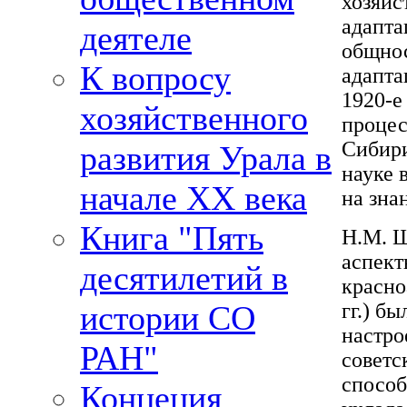
хозяйс
адапта
деятеле
общнос
К вопросу
адапта
1920-е
хозяйственного
процес
Сибири
развития Урала в
науке 
начале XX века
на зна
Книга "Пять
Н.М. Щ
аспект
десятилетий в
красно
истории СО
гг.) б
настро
РАН"
советс
способ
Концеция