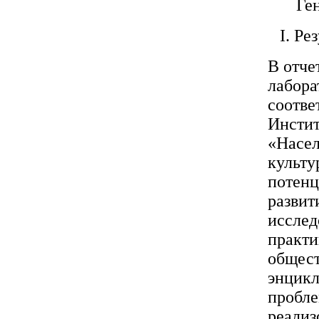
Ген
I. Ре
В отче
лабора
соотве
Инстит
«Насел
культу
потенц
развит
исслед
практи
общест
энцикл
пробле
реализ