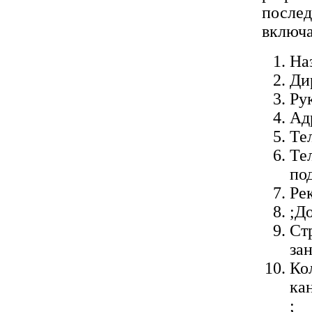
послед
включ
На
Ди
Ру
Ад
Тел
Те
по
Ре
;Д
Ст
за
Кол
ка
;